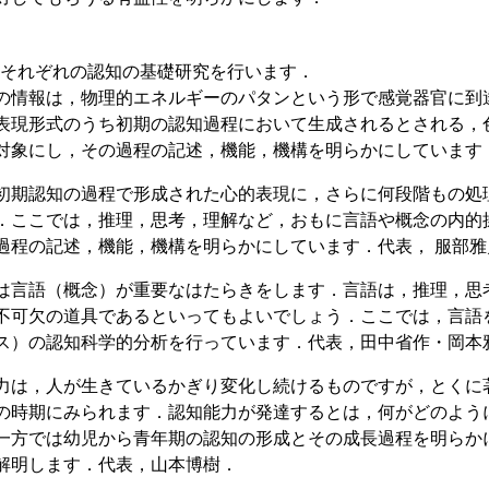
はそれぞれの認知の基礎研究を行います．
の情報は，物理的エネルギーのパタンという形で感覚器官に到
表現形式のうち初期の認知過程において生成されるとされる，
対象にし，その過程の記述，機能，機構を明らかにしています
初期認知の過程で形成された心的表現に，さらに何段階もの処
．ここでは，推理，思考，理解など，おもに言語や概念の内的
過程の記述，機能，機構を明らかにしています．代表， 服部雅
は言語（概念）が重要なはたらきをします．言語は，推理，思
不可欠の道具であるといってもよいでしょう．ここでは，言語
ス）の認知科学的分析を行っています．代表，田中省作・岡本
力は，人が生きているかぎり変化し続けるものですが，とくに
の時期にみられます．認知能力が発達するとは，何がどのよう
一方では幼児から青年期の認知の形成とその成長過程を明らか
解明します．代表，山本博樹．