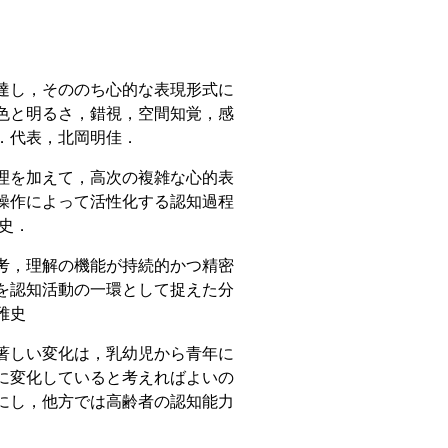
達し，そののち心的な表現形式に
色と明るさ，錯視，空間知覚，感
．代表，北岡明佳．
理を加えて，高次の複雑な心的表
操作によって活性化する認知過程
史．
考，理解の機能が持続的かつ精密
を認知活動の一環として捉えた分
雅史
著しい変化は，乳幼児から青年に
に変化していると考えればよいの
にし，他方では高齢者の認知能力