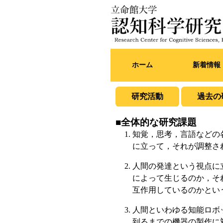
ホーム
新着情報
研究活動
過去の
■全体的な研究課題
知覚，思考，言語などの
に立って，それが調整さ
人間の発達という視点に
によって生じるのか，そ
互作用しているのかとい
人間といわゆる知能ロボ
到るまでの機器の製作に