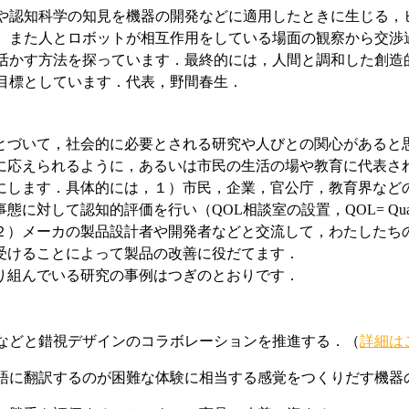
や認知科学の知見を機器の開発などに適用したときに生じる，
。また人とロボットが相互作用をしている場面の観察から交渉
活かす方法を探っています．最終的には，人間と調和した創造
目標としています．代表，野間春生．
とづいて，社会的に必要とされる研究や人びとの関心があると
に応えられるように，あるいは市民の生活の場や教育に代表さ
にします．具体的には，１）市民，企業，官公庁，教育界など
対して認知的評価を行い（QOL相談室の設置，QOL= Quality
２）メーカの製品設計者や開発者などと交流して，わたしたち
受けることによって製品の改善に役だてます．
り組んでいる研究の事例はつぎのとおりです．
などと錯視デザインのコラボレーションを推進する．（
詳細は
語に翻訳するのが困難な体験に相当する感覚をつくりだす機器