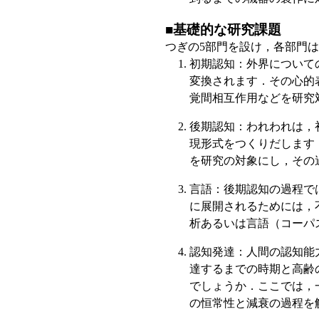
■基礎的な研究課題
つぎの5部門を設け，各部門
初期認知：外界について
変換されます．その心的
覚間相互作用などを研究
後期認知：われわれは，
現形式をつくりだします
を研究の対象にし，その
言語：後期認知の過程で
に展開されるためには，
析あるいは言語（コーパ
認知発達：人間の認知能
達するまでの時期と高齢
でしょうか．ここでは，
の恒常性と減衰の過程を