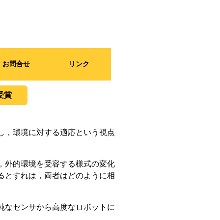
お問合せ
リンク
受賞
し，環境に対する適応という視点
，外的環境を受容する様式の変化
るとすれは，両者はどのように相
純なセンサから高度なロボットに